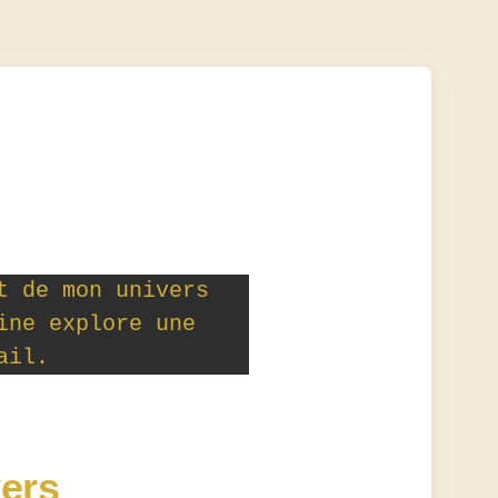
t de mon univers
ine explore une
ail.
ers