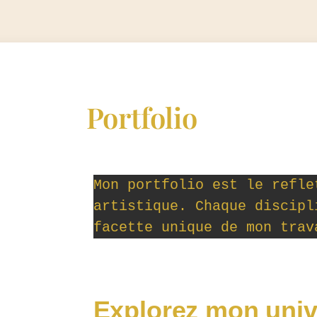
Portfolio
Mon portfolio est le refle
artistique. Chaque discipl
facette unique de mon trav
Explorez mon univ